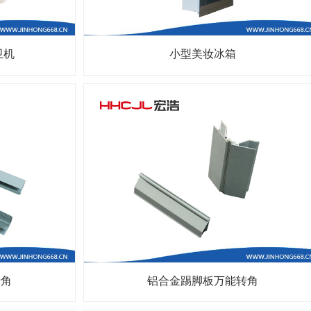
卫机
小型美妆冰箱
转角
铝合金踢脚板万能转角