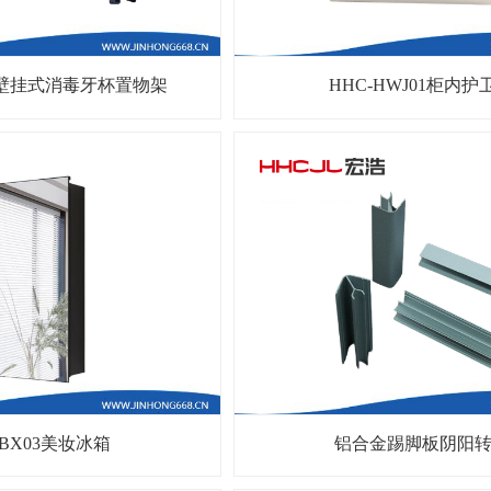
14壁挂式消毒牙杯置物架
HHC-HWJ01柜内护
-BX03美妆冰箱
铝合金踢脚板阴阳