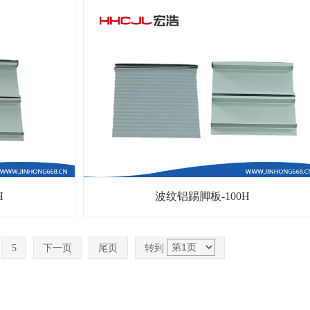
H
波纹铝踢脚板-100H
5
下一页
尾页
转到