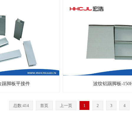
金踢脚板平接件
波纹铝踢脚板-150
总数:414
首页
上一页
1
2
3
4