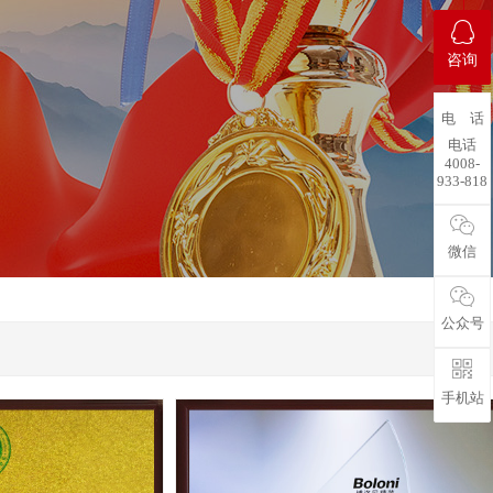
咨询
电 话
电话
4008-
933-818
微信
公众号
手机站