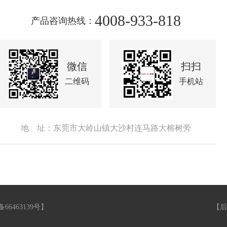
4008-933-818
产品咨询热线：
微信
扫扫
二维码
手机站
地 址：东莞市大岭山镇大沙村连马路大榕树旁
备66463139号
】
【
后