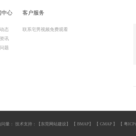
闻中心
客户服务
动态
联系宅男视频免费观看
资讯
问题
量：
技术支持：【
东莞网站建设
】 【
BMAP
】 【
GMAP
】 【
粤ICP