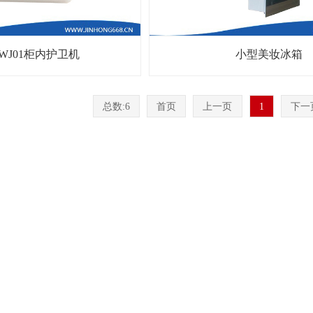
HWJ01柜内护卫机
小型美妆冰箱
总数:6
首页
上一页
1
下一