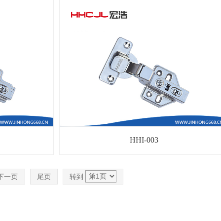
HHI-003
下一页
尾页
转到