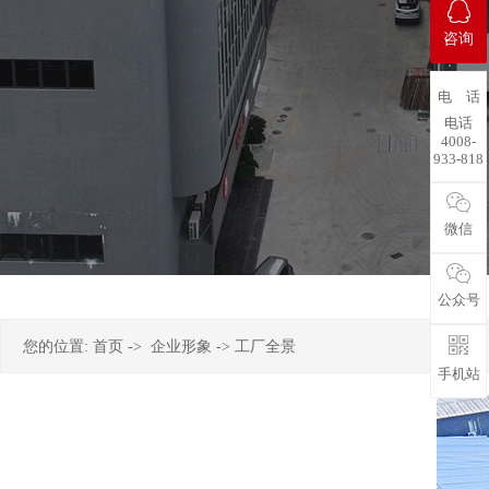
咨询
电 话
电话
4008-
933-818
微信
公众号
您的位置:
首页
->
企业形象
-> 工厂全景
手机站